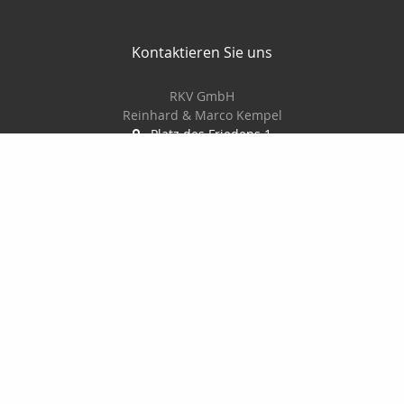
Kontaktieren Sie uns
RKV GmbH
Reinhard & Marco Kempel
Platz des Friedens 1
63456 Hanau
061819884420
info@r-k-v.de
Nachricht schreiben
Startseite
Privat
Gewerbe