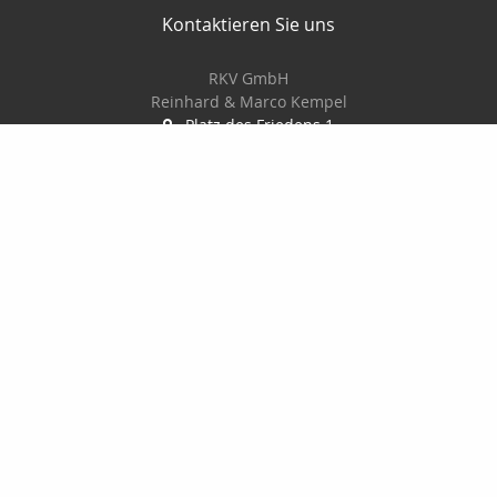
Kontaktieren Sie uns
RKV GmbH
Reinhard & Marco Kempel
Platz des Friedens 1
63456 Hanau
061819884420
info@r-k-v.de
Nachricht schreiben
Startseite
Privat
Gewerbe
Geldanlage