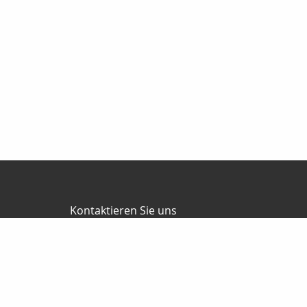
Kontaktieren Sie uns
RKV GmbH
Reinhard & Marco Kempel
Platz des Friedens 1
63456 Hanau
061819884420
info@r-k-v.de