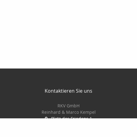
Kontaktieren Sie uns
RKV GmbH
Reinhard & Marco Kempel
Platz des Friedens 1
63456 Hanau
061819884420