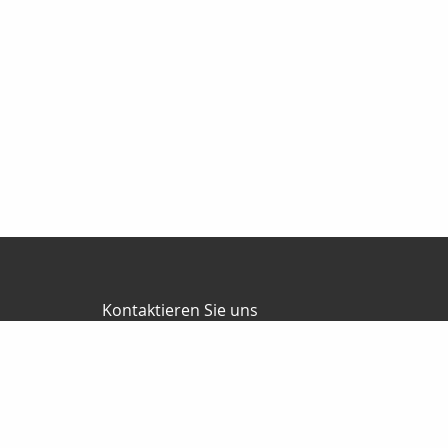
Kontaktieren Sie uns
RKV GmbH
Reinhard & Marco Kempel
Platz des Friedens 1
63456 Hanau
061819884420
info@r-k-v.de