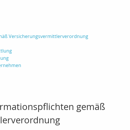
emäß Versicherungsvermittlerverordnung
ttlung
lung
ternehmen
ormationspflichten gemäß
tlerverordnung