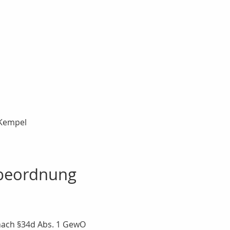
 Kempel
beordnung
nach §34d Abs. 1 GewO