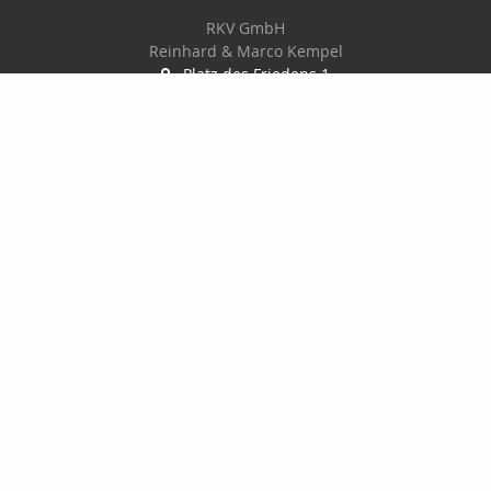
RKV GmbH
Reinhard & Marco Kempel
Platz des Friedens 1
63456 Hanau
061819884420
info@r-k-v.de
Nachricht schreiben
Startseite
Privat
Gewerbe
Geldanlage
Onlinerechner
Kontakt