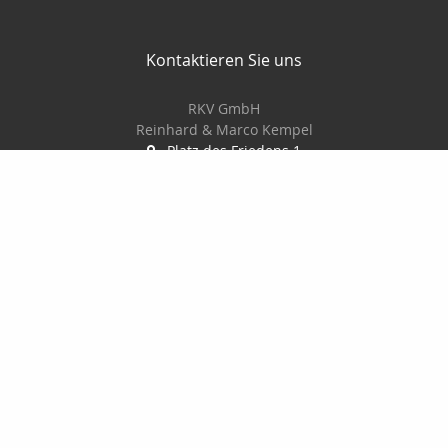
Kontaktieren Sie uns
RKV GmbH
Reinhard & Marco Kempel
Platz des Friedens 1
63456 Hanau
061819884420
info@r-k-v.de
Nachricht schreiben
Startseite
Privat
Gewerbe