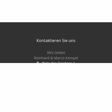
Kontaktieren Sie uns
RKV GmbH
Reinhard & Marco Kempel
Platz des Friedens 1
63456 Hanau
061819884420
info@r-k-v.de
Nachricht schreiben