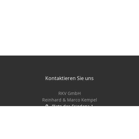
Kontaktieren Sie uns
RKV GmbH
Reinhard & Marco Kempel
Platz des Friedens 1
63456 Hanau
061819884420
info@r-k-v.de