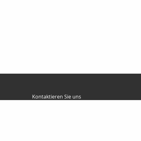
Kontaktieren Sie uns
RKV GmbH
Reinhard & Marco Kempel
Platz des Friedens 1
63456 Hanau
061819884420
info@r-k-v.de