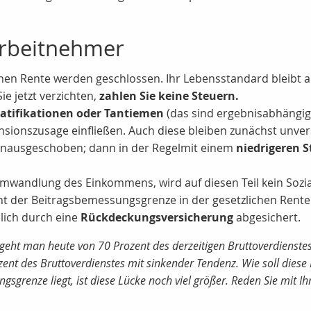
 Arbeitnehmer
hen Rente werden geschlossen. Ihr Lebensstandard bleibt au
ie jetzt verzichten,
zahlen Sie keine Steuern.
atifikationen oder Tantiemen
(das sind ergebnisabhängige
sionszusage einfließen. Auch diese bleiben zunächst unver
hinausgeschoben; dann in der Regelmit einem
niedrigeren S
Umwandlung des Einkommens, wird auf diesen Teil kein Sozia
zent der Beitragsbemessungsgrenze in der gesetzlichen Rent
lich durch eine
Rückdeckungsversicherung
abgesichert.
eht man heute von 70 Prozent des derzeitigen Bruttoverdienstes 
nt des Bruttoverdienstes mit sinkender Tendenz. Wie soll diese L
grenze liegt, ist diese Lücke noch viel größer. Reden Sie mit Ih