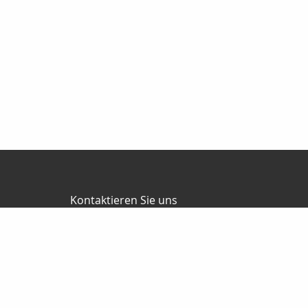
Kontaktieren Sie uns
RKV GmbH
Reinhard & Marco Kempel
Platz des Friedens 1
63456 Hanau
061819884420
info@r-k-v.de