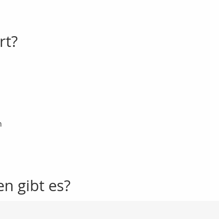
rt?
n
n gibt es?