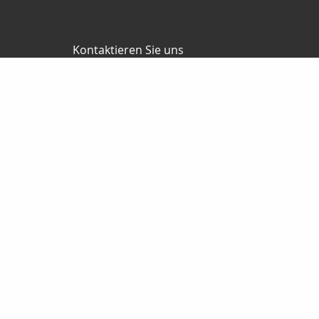
Kontaktieren Sie uns
RKV GmbH
Reinhard & Marco Kempel
Platz des Friedens 1
63456 Hanau
061819884420
info@r-k-v.de
Nachricht schreiben
Startseite
Privat
Analyse
Angebotsanfragen
Haftpflicht
Sozialv
Dokumente
Wissenswertes
Kinder
Senioren