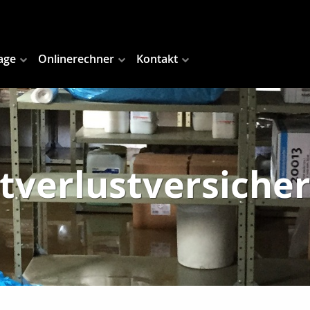
age
Onlinerechner
Kontakt
tverlustversiche