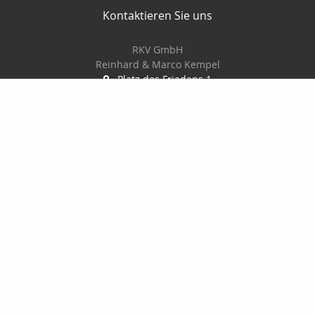
Kontaktieren Sie uns
RKV GmbH
Reinhard & Marco Kempel
Platz des Friedens 1
63456 Hanau
061819884420
info@r-k-v.de
Nachricht schreiben
Startseite
Privat
Gewerbe
Geldanlage