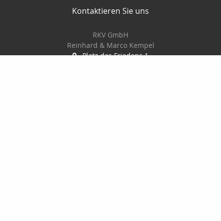
Kontaktieren Sie uns
RKV GmbH
Reinhard & Marco Kempel
Platz des Friedens 1
63456 Hanau
061819884420
info@r-k-v.de
Nachricht schreiben
Startseite
Privat
Gewerbe
Geldanlage