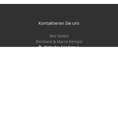
Kontaktieren Sie uns
RKV GmbH
Reinhard & Marco Kempel
Platz des Friedens 1
63456 Hanau
061819884420
info@r-k-v.de
Nachricht schreiben
Startseite
Privat