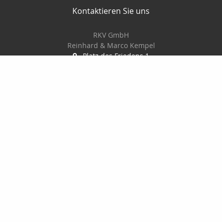
Kontaktieren Sie uns
RKV GmbH
Reinhard & Marco Kempel
Platz des Friedens 1
63456 Hanau
061819884420
info@r-k-v.de
Nachricht schreiben
Startseite
Privat
Gewerbe
Geldanlage