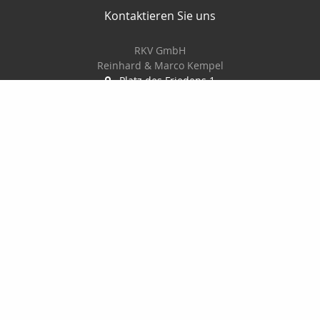
Kontaktieren Sie uns
RKV GmbH
Reinhard & Marco Kempel
Platz des Friedens 1
63456 Hanau
061819884420
info@r-k-v.de
Nachricht schreiben
Startseite
Privat
Gewerbe
Geldanlage