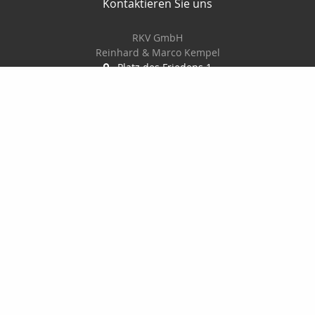
Kontaktieren Sie uns
RKV GmbH
Reinhard & Marco Kempel
Platz des Friedens 1
63456 Hanau
061819884420
info@r-k-v.de
Nachricht schreiben
Startseite
Privat
Gewerbe
Geldanlage
Onlinerechner