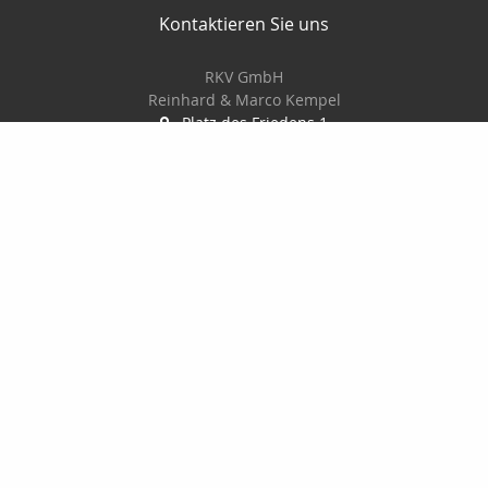
Kontaktieren Sie uns
RKV GmbH
Reinhard & Marco Kempel
Platz des Friedens 1
63456 Hanau
061819884420
info@r-k-v.de
Nachricht schreiben
Startseite
Privat
Gewerbe
Geldanlage