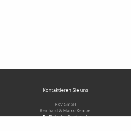
Kontaktieren Sie uns
RKV GmbH
Reinhard & Marco Kempel
Platz des Friedens 1
63456 Hanau
061819884420