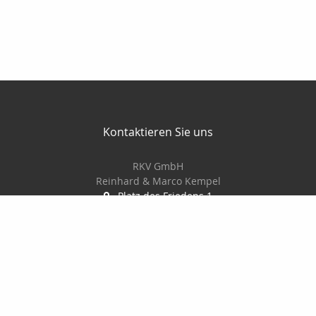
Kontaktieren Sie uns
RKV GmbH
Reinhard & Marco Kempel
Platz des Friedens 1
63456 Hanau
061819884420
info@r-k-v.de
Nachricht schreiben