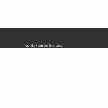
Kontaktieren Sie uns
RKV GmbH
Reinhard & Marco Kempel
Platz des Friedens 1
63456 Hanau
061819884420
info@r-k-v.de
Nachricht schreiben