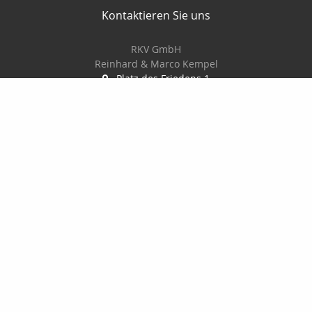
Kontaktieren Sie uns
RKV GmbH
Reinhard & Marco Kempel
Platz des Friedens 1
63456 Hanau
061819884420
info@r-k-v.de
Nachricht schreiben
Startseite
Privat
Gewerbe
Geldanlage