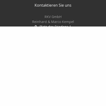
Kontaktieren Sie uns
RKV GmbH
Reinhard & Marco Kempel
Platz des Friedens 1
63456 Hanau
061819884420
info@r-k-v.de
Nachricht schreiben
Startseite
Privat
Gewerbe
Geldanlage