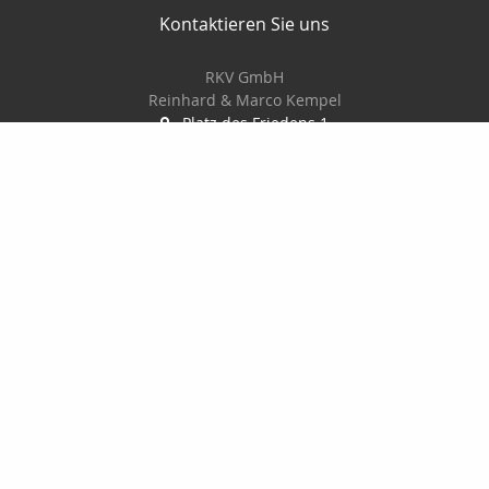
Kontaktieren Sie uns
RKV GmbH
Reinhard & Marco Kempel
Platz des Friedens 1
63456 Hanau
061819884420
info@r-k-v.de
Nachricht schreiben
Startseite
Privat
Gewerbe
Geldanlage