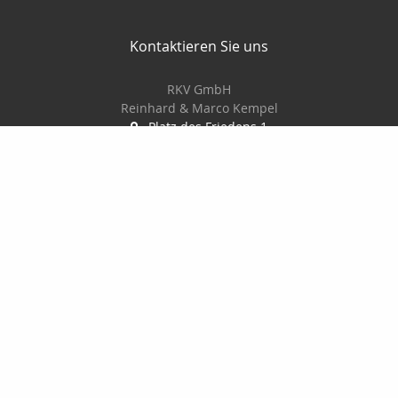
Kontaktieren Sie uns
RKV GmbH
Reinhard & Marco Kempel
Platz des Friedens 1
63456 Hanau
061819884420
info@r-k-v.de
Nachricht schreiben
Startseite
Privat
Gewerbe