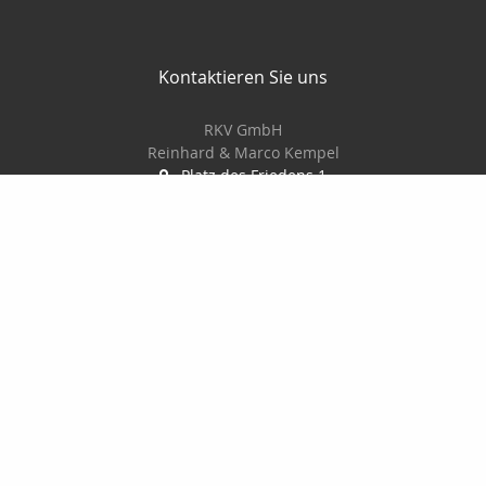
Kontaktieren Sie uns
RKV GmbH
Reinhard & Marco Kempel
Platz des Friedens 1
63456 Hanau
061819884420
info@r-k-v.de
Nachricht schreiben
Startseite
Privat
Gewerbe