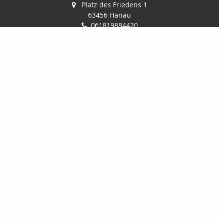
Platz des Friedens 1
63456 Hanau
061819884420
info@r-k-v.de
Nachricht schreiben
Startseite
Privat
Gewerbe
Geldanlage
Onlinerechner
Kontakt