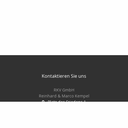
Kontaktieren Sie uns
RKV GmbH
Reinhard & Marco Kempel
Platz des Friedens 1
63456 Hanau
061819884420
info@r-k-v.de