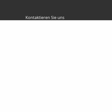
Kontaktieren Sie uns
RKV GmbH
Reinhard & Marco Kempel
Platz des Friedens 1
63456 Hanau
061819884420
info@r-k-v.de
Nachricht schreiben
Startseite
Privat
Analyse
Angebotsanfragen
Haftpflicht
Sozialv
Dokumente
Wissenswertes
Kinder
Senioren